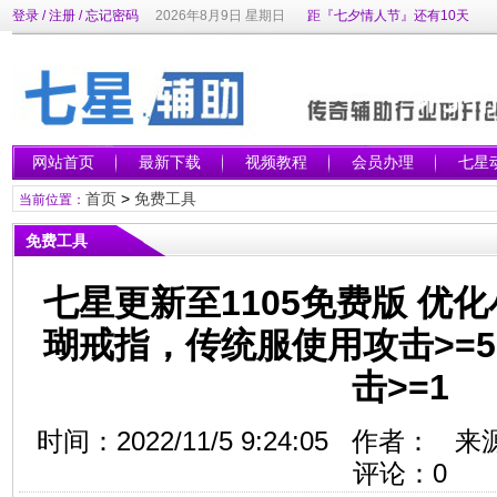
登录
/
注册
/
忘记密码
2026年8月9日 星期日
距『七夕情人节』还有10天
网站首页
最新下载
视频教程
会员办理
七星
首页
>
免费工具
当前位置：
免费工具
七星更新至1105免费版 优
瑚戒指，传统服使用攻击>=5
击>=1
时间：2022/11/5 9:24:05 作者
评论：
0