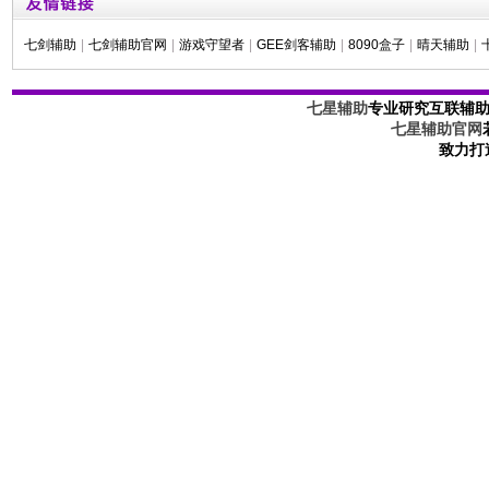
七剑辅助
|
七剑辅助官网
|
游戏守望者
|
GEE剑客辅助
|
8090盒子
|
晴天辅助
|
七星辅助
专业研究互联辅
七星辅助官网
致力打