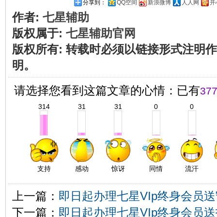
分享到：
QQ空间
新浪微博
人人网
开
作者:
七星辅助
版权属于:
七星辅助官网
版权所有
:
转载时必须以链接形式注明作
明。
请选择您看到这篇文章的心情：已有
37
314
31
31
0
0
支持
感动
惊讶
同情
流汗
上一篇：
即日起办理七星VIp终身会员
下一篇：
即日起办理七星VIp终身会员