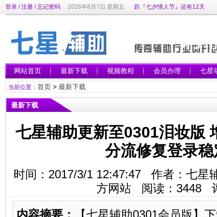
登录
/
注册
/
忘记密码
2026年8月7日 星期五
距『七夕情人节』还有12天
网站首页
最新下载
视频教程
会员办理
七星
首页
>
最新下载
当前位置：
最新下载
七星辅助更新至0301泪妆版
分流修复登录稳
时间：2017/3/1 12:47:47 作者
方网站 阅读：
3448
评
内容摘要：
【七星辅助0301会员版】