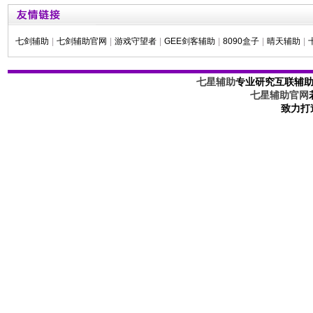
七剑辅助
|
七剑辅助官网
|
游戏守望者
|
GEE剑客辅助
|
8090盒子
|
晴天辅助
|
七星辅助
专业研究互联辅
七星辅助官网
致力打