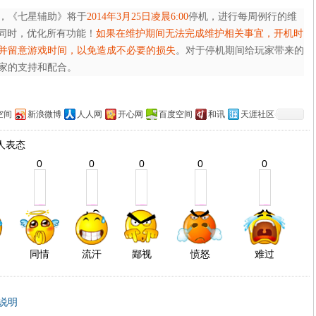
，《七星辅助》将于
2014年3月25日凌晨6:00
停机，进行每周例行的维
同时，优化所有功能！
如果在维护期间无法完成维护相关事宜，开机时
并留意游戏时间，以免造成不必要的损失
。对于停机期间给玩家带来的
家的支持和配合。
空间
新浪微博
人人网
开心网
百度空间
和讯
天涯社区
人表态
0
0
0
0
0
同情
流汗
鄙视
愤怒
难过
说明