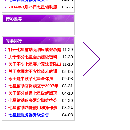
2014年3月25日七星辅助服
03-25
务器维护公告
精彩推荐
阅读排行
打开七星辅助无响应或登录超
11-29
时网站无法打开解决办法
关于部分七星会员超级密码
12-30
丢失如何去修改自己账号密码
关于不少七星客户无法登陆出
11-10
现延迟情况说明和解决办法
关于本周末不安排值班的通
05-05
知
今天是中秋节七星全体员工
09-08
祝大家中秋节快乐
七星辅助官网成立于2007年
08-31
一直坚持发布最新的版本供玩家下
关于部分使用七星破解版玩
04-10
载
家忠告
七星辅助服务器定期维护公
04-30
告
七星辅助功能使用和操作步
03-24
骤说明
七星挂服务器升级公告
04-08