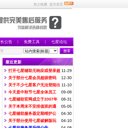
加入收藏
设为首页
站长公告
免费工具
七星论坛
最近更新
打开七星辅助无响应或登录超
11-29
时网站无法打开解决办法
关于部分七星会员超级密码
12-30
丢失如何去修改自己账号密码
关于不少七星客户无法登陆出
11-10
现延迟情况说明和解决办法
今天是中秋节七星全体员工
09-08
祝大家中秋节快乐
七星辅助官网成立于2007年
08-31
一直坚持发布最新的版本供玩家下
关于本周末不安排值班的通
05-05
载
知
七星辅助服务器定期维护公
04-30
告
关于部分使用七星破解版玩
04-10
家忠告
七星挂服务器升级公告
04-08